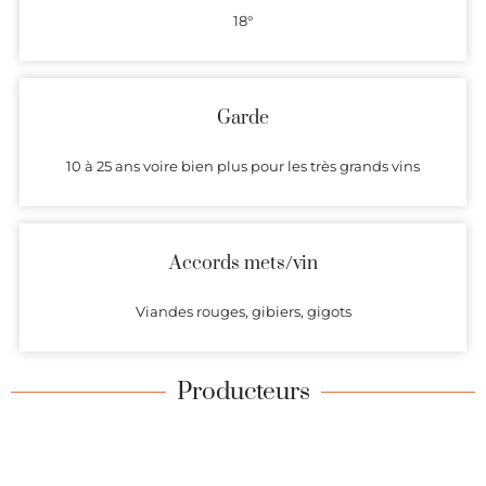
18°
Garde
10 à 25 ans voire bien plus pour les très grands vins
Accords mets/vin
Viandes rouges, gibiers, gigots
Producteurs
Présentation (description et coordonnées) des domaines
produisant des vins dont l’origine est garantie par l’AOC Pauillac.