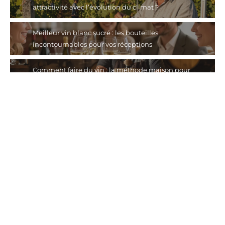
attractivité avec l’évolution du climat ?
Meilleur vin blanc sucré : les bouteilles
incontournables pour vos réceptions
Comment faire du vin : la méthode maison pour
réussir sa première cuvée
Protéger les vignobles face aux aléas climatiques :
stratégies et solutions modernes
Pourquoi choisir un vin sans sulfites ?
Suivez-nous