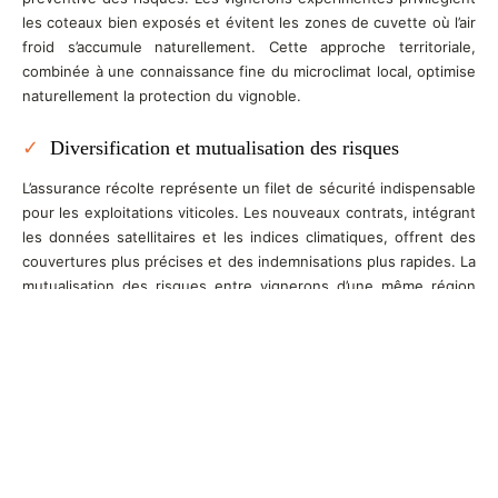
les coteaux bien exposés et évitent les zones de cuvette où l’air
froid s’accumule naturellement. Cette approche territoriale,
combinée à une connaissance fine du microclimat local, optimise
naturellement la protection du vignoble.
Diversification et mutualisation des risques
L’assurance récolte représente un filet de sécurité indispensable
pour les exploitations viticoles. Les nouveaux contrats, intégrant
les données satellitaires et les indices climatiques, offrent des
couvertures plus précises et des indemnisations plus rapides. La
mutualisation des risques entre vignerons d’une même région
permet également de répartir les coûts de protection et
d’optimiser les investissements collectifs.
Conclusion
La protection des vignobles contre les aléas climatiques exige
désormais une approche multifacette combinant prévention,
technologies innovantes et gestion stratégique des risques. Les