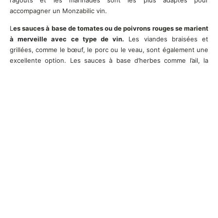
accompagner un Monzabilic vin.
L
es sauces à base de tomates ou de poivrons rouges se marient
à merveille avec ce type de vin.
Les viandes braisées et
grillées, comme le bœuf, le porc ou le veau, sont également une
excellente option. Les sauces à base d’herbes comme l’ail, la
ciboulette ou le persil se combinent parfaitement avec ce type
de vin.
Des condiments tels que l’huile d’olive extra-vierge, le citron
vert fraîchement pressé et le jus de citron
peuvent également
être utilisés pour relever la saveur du Monzabilic vin. De même
que l’assaisonnement à base d’ail des oursins ou encore la
moutarde douce peut être ajoutée aux plats pour compléter les
arômes du vin.