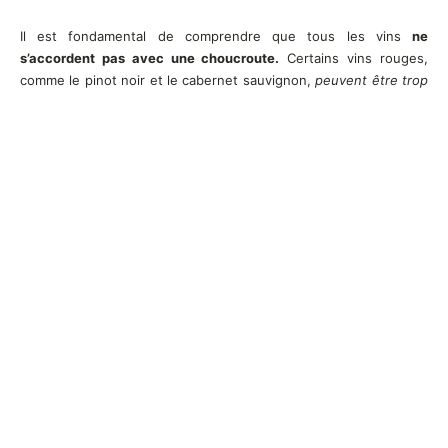
Il est fondamental de comprendre que tous les vins
ne
s’accordent pas avec une choucroute.
Certains vins rouges,
comme le pinot noir et le cabernet sauvignon,
peuvent être trop
puissants
pour complémenter la saveur naturelle et légèrement
acidulée de la choucroute. Les vins blancs secs, tels que le
riesling et le pinot gris, sont généralement
plus adaptés à des
plats à base de choucroute
car ils ont une acidité plus douce et
un goût fruité qui se combine bien avec ce plat. Enfin, les vins
mousseux peuvent également s’accorder parfaitement avec une
choucroute, car ils apportent
une texture lisse et crémeuse qui
complète bien ce plat.