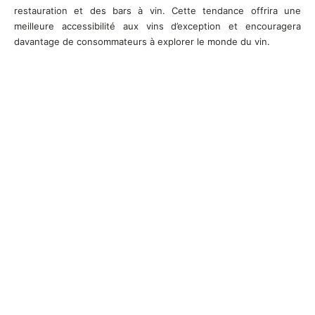
restauration et des bars à vin. Cette tendance offrira une
meilleure accessibilité aux vins d’exception et encouragera
davantage de consommateurs à explorer le monde du vin.
Articles les plus récents
Pourquoi les voyages œnologiques séduisent de
plus en plus les amateurs de vin ?
Quels vignobles français pourraient gagner en
attractivité avec l’évolution du climat ?
Meilleur vin blanc sucré : les bouteilles