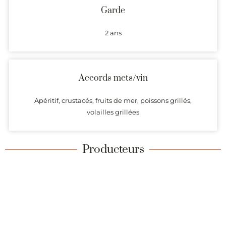
Garde
2 ans
Accords mets/vin
Apéritif, crustacés, fruits de mer, poissons grillés,
volailles grillées
Producteurs
Présentation (description et coordonnées) des domaines
produisant des vins dont l’origine est garantie par l’AOC Rosé de
Loire.