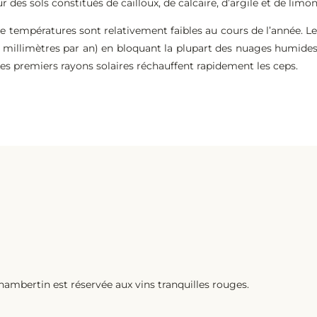
 des sols constitués de cailloux, de calcaire, d’argile et de limo
 de températures sont relativement faibles au cours de l’année. L
 millimètres par an) en bloquant la plupart des nuages humides 
 Les premiers rayons solaires réchauffent rapidement les ceps.
hambertin est réservée aux vins tranquilles rouges.