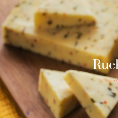
Ruc
A