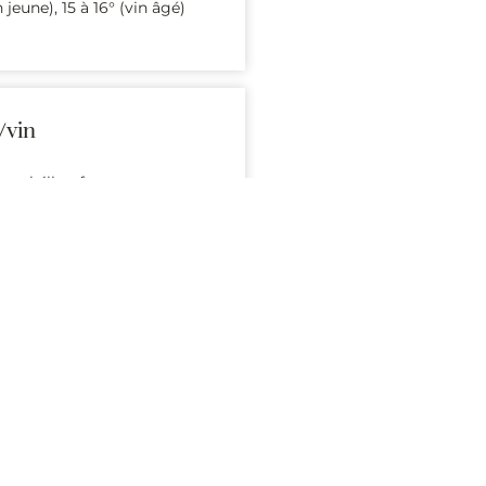
n jeune), 15 à 16° (vin âgé)
/vin
n, volailles, fromages
Chambertin.