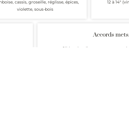
boise, cassis, groseille, réglisse, épices,
12 à 14° (vi
violette, sous-bois
Accords mets
Gibiers à poils, agneau, coq au vi
Producteurs
sant des vins dont l’origine est garantie par l’AOC Ruchottes-
Alertes
hottes-Chambertin ajoutés sur Passionvin