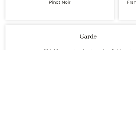
Pinot Noir
Fram
Garde
10 à 20 ans voire plus (grands millésimes)
Présentation (description et coordonnées) des domaines produi
Recevez chaque semaine la liste des vins de l’appellation Ruc