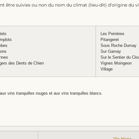
t être suivies ou non du nom du climat (lieu-dit) d’origine du vi
tets
Les Perrières
mplots
Pitangeret
mbes
Sous Roche Dumay
tons
Sur Gamay
onnes
Sur le Sentier du Clo
gers des Dents de Chien
Vignes Moingeon
Village
aux vins tranquilles rouges et aux vins tranquilles blancs.
Vin blanc