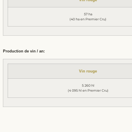
57 ha
(40 ha en Premier Cru)
Production de vin / an:
Vin rouge
5 260 hl
(4 095 hl en Premier Cru)