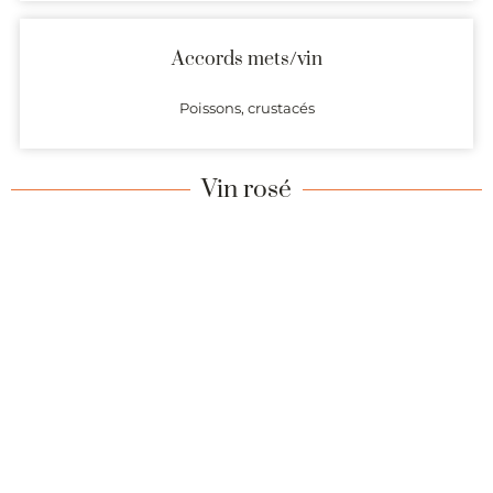
Accords mets/vin
Poissons, crustacés
Vin rosé
Cépages principaux et secondaires autorisés
Grenache noir – Lledoner Pelut – Mourvèdre – Syrah
(70% min)
Carignan, Cinsault