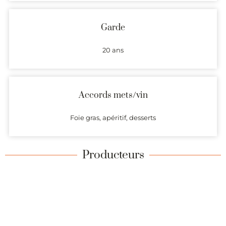
Garde
20 ans
Accords mets/vin
Foie gras, apéritif, desserts
Producteurs
Présentation (description et coordonnées) des domaines
produisant des vins dont l’origine est garantie par l’AOC Sainte-
Croix-du-Mont.