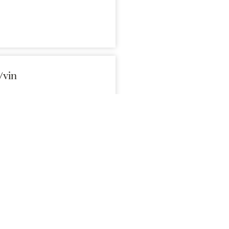
/vin
, rôties), volailles en sauce
ampigny.