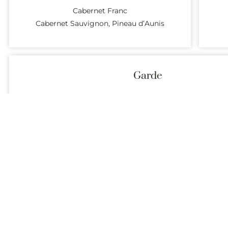
Cabernet Franc
Cabernet Sauvignon, Pineau d’Aunis
Garde
5 à 20 ans
Présentation (description et coordonnées) des domaines produ