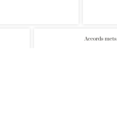
Accords mets
Gibiers, viandes rouges (en sauce, grillées
Producteurs
isant des vins dont l’origine est garantie par l’AOC Saumur-Ch
Alertes