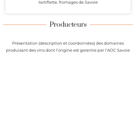
tartiflette, fromages de Savoie
Producteurs
Présentation (description et coordonnées) des domaines
produisant des vins dont l’origine est garantie par l’AOC Savoie
Marignan.
Alertes
Recevez chaque semaine la liste des vins de l’appellation Savoie
Marignan ajoutés sur Passionvin