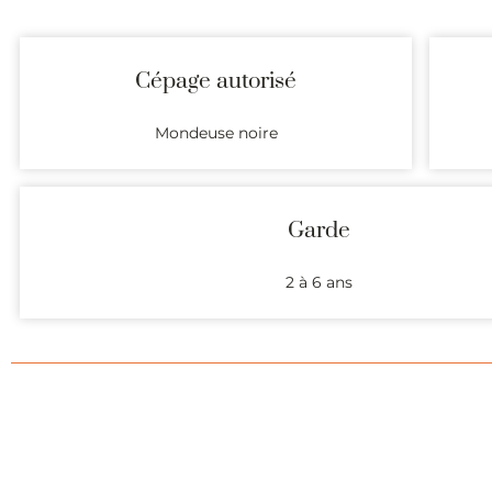
Cépage autorisé
Mondeuse noire
Garde
2 à 6 ans
Présentation (description et coordonnées) des domaines produis