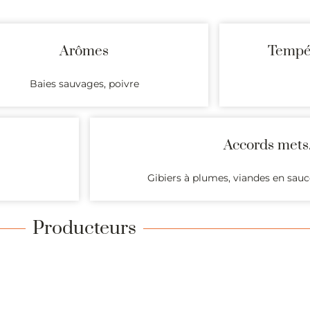
Arômes
Tempér
Baies sauvages, poivre
Accords mets
Gibiers à plumes, viandes en sauc
Producteurs
ant des vins dont l’origine est garantie par l’AOC Savoie Saint-