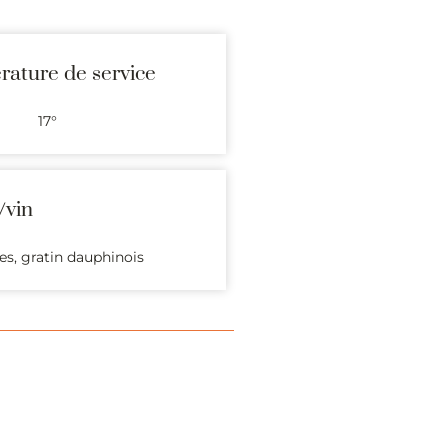
ature de service
17°
/vin
es, gratin dauphinois
Jean-de-la-Porte.