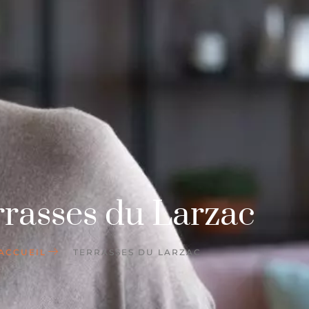
rrasses du Larzac
ACCUEIL
TERRASSES DU LARZAC