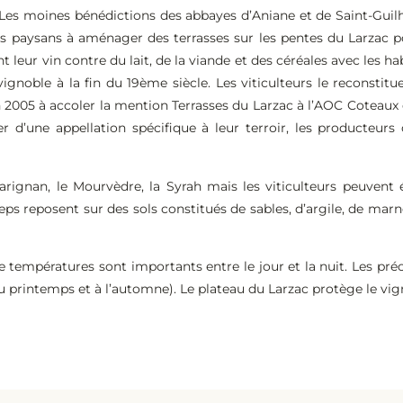
 Les moines bénédictions des abbayes d’Aniane et de Saint-Guil
es paysans à aménager des terrasses sur les pentes du Larzac p
 leur vin contre du lait, de la viande et des céréales avec les h
 vignoble à la fin du 19ème siècle. Les viticulteurs le reconstit
en 2005 à accoler la mention Terrasses du Larzac à l’AOC Coteaux
er d’une appellation spécifique à leur terroir, les producteurs
rignan, le Mourvèdre, la Syrah mais les viticulteurs peuvent é
ceps reposent sur des sols constitués de sables, d’argile, de marne
e températures sont importants entre le jour et la nuit. Les préc
u printemps et à l’automne). Le plateau du Larzac protège le vig