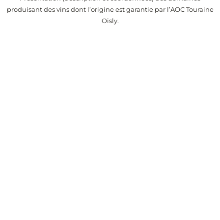
produisant des vins dont l’origine est garantie par l’AOC Touraine
Oisly.
Alertes
Recevez chaque semaine la liste des vins de l’appellation
Touraine Oisly ajoutés sur Passionvin
Conseils de dégustation, prix du vin et événements liés au vin.