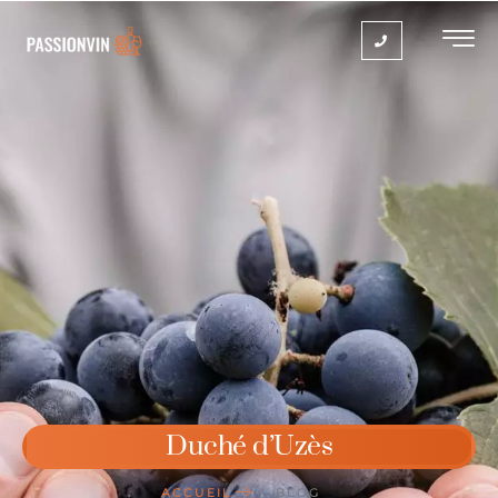
Duché d’Uzès
ACCUEIL
BLOG