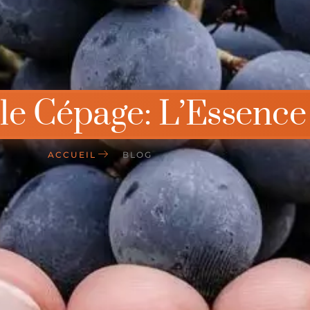
e Cépage: L’Essence
ACCUEIL
BLOG