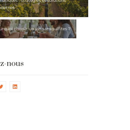
matiques : stratégies et solutions
dernes
rquoi choisir un vin sans sulfites ?
ez-nous