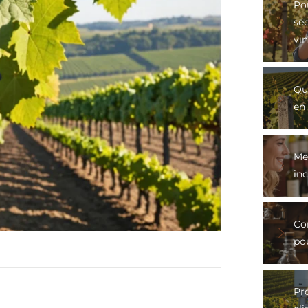
Po
sé
vin
Qu
en 
Mei
in
Co
po
Pro