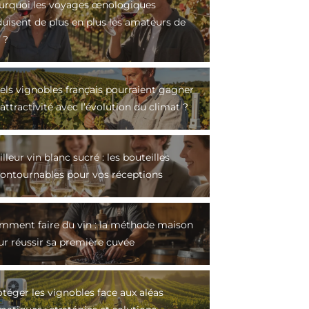
urquoi les voyages œnologiques
duisent de plus en plus les amateurs de
 ?
els vignobles français pourraient gagner
attractivité avec l’évolution du climat ?
lleur vin blanc sucré : les bouteilles
contournables pour vos réceptions
mment faire du vin : la méthode maison
ur réussir sa première cuvée
téger les vignobles face aux aléas