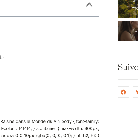
cli
mo
Pou
de
Suiv
Raisins dans le Monde du Vin body { font-family:
nd-color: #f4f4f4; } .container { max-width: 800px;
dow: 0 0 10px rgba(0, 0, 0, 0.1); } h1, h2, h3 {