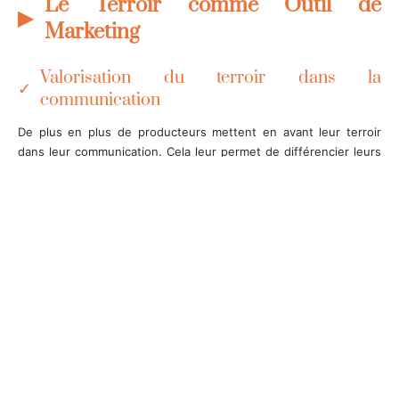
Le Terroir comme Outil de
Marketing
Valorisation du terroir dans la
communication
De plus en plus de producteurs mettent en avant leur terroir
dans leur communication. Cela leur permet de différencier leurs
produits au sein d’un marché mondial hyper compétitif.
Certification et labels (AOC, AOP)
Les labels tels que l’AOC (Appellation d’Origine Contrôlée) et
l’AOP (Appellation d’Origine Protégée) garantissent au
consommateur que le vin respecte des critères stricts liés à son
terroir. Ces certifications sont un gage d’authenticité.
Le terroir comme argument de vente sur le
marché international