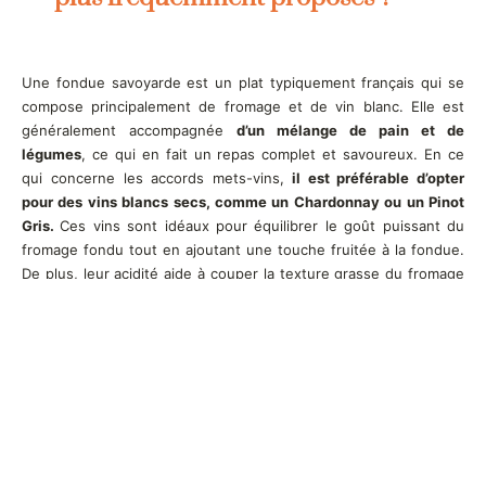
Une fondue savoyarde est un plat typiquement français qui se
compose principalement de fromage et de vin blanc. Elle est
généralement accompagnée
d’un mélange de pain et de
légumes
, ce qui en fait un repas complet et savoureux. En ce
qui concerne les accords mets-vins,
il est préférable d’opter
pour des vins blancs secs, comme un Chardonnay ou un Pinot
Gris.
Ces vins sont idéaux pour équilibrer le goût puissant du
fromage fondu tout en ajoutant une touche fruitée à la fondue.
De plus, leur acidité aide à couper la texture grasse du fromage
et permet d’apprécier chaque bouchée.
D’autres variétés plus douces peuvent être sélectionnées si le
goût du vin doit être moins prononcé,
telles que les Riesling
Alsacien ou Jurassien.
Les Rieslings offrent une note florale
subtile et une légère acidité qui complète parfaitement le plat.
Enfin,
des cidres légers peuvent également être servis avec