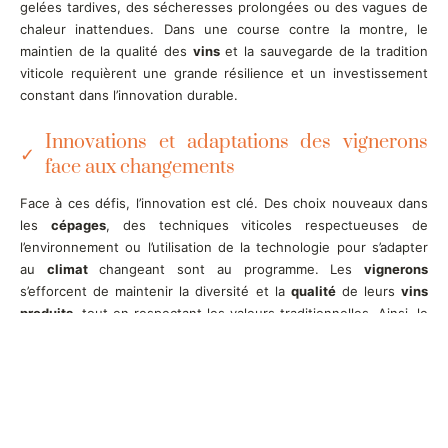
gelées tardives, des sécheresses prolongées ou des vagues de
chaleur inattendues. Dans une course contre la montre, le
maintien de la qualité des
vins
et la sauvegarde de la tradition
viticole requièrent une grande résilience et un investissement
constant dans l’innovation durable.
Innovations et adaptations des vignerons
face aux changements
Face à ces défis, l’innovation est clé. Des choix nouveaux dans
les
cépages
, des techniques viticoles respectueuses de
l’environnement ou l’utilisation de la technologie pour s’adapter
au
climat
changeant sont au programme. Les
vignerons
s’efforcent de maintenir la diversité et la
qualité
de leurs
vins
produits
, tout en respectant les valeurs traditionnelles. Ainsi, le
terroir
reste, malgré tout, le garant d’une culture et d’un savoir-
faire en perpétuel renouvellement. Des pratiques
agroécologiques aux essais avec des variétés résistantes à la
sécheresse, les stratégies de résistance se multiplient. Certains
vignerons explorent même des méthodes ancestrales remises
au goût du jour, comme la
permaculture
, tandis que d’autres