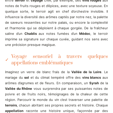
entre
terroir
et
cépage
crée, par exemple, des
vins rouges
aux
notes de fruits rouges et d’épices, avec une texture soyeuse. En
quelque sorte, le terroir agit en chef d’orchestre invisible. Il
influence la diversité des arômes captés par notre nez, la palette
de saveurs ressenties sur notre palais, ou encore la complexité
et l’harmonie qui se déploient à chaque gorgée. De la fraîcheur
saline d’un
Chablis
aux notes fumées d’un
Médoc
, le terroir
imprime sa signature sur chaque cuvée, guidant nos sens avec
une précision presque magique.
Voyage sensoriel à travers quelques
appellations emblématiques
Imaginez un verre de blanc frais de la
Vallée de la Loire
. Le
mariage du
sol
et du climat tempéré offre des
vins blancs
aux
arômes d’agrumes et de fleurs. En comparaison, un
Syrah
de la
Vallée du Rhône
vous surprendra par ses puissantes notes de
poivre et de fruits noirs, témoignages de la chaleur de cette
région. Parcourir le monde du
vin
c’est traverser une palette de
terroirs
, chacun abritant ses propres secrets et histoire. Chaque
appellation
raconte une histoire unique, façonnée par des