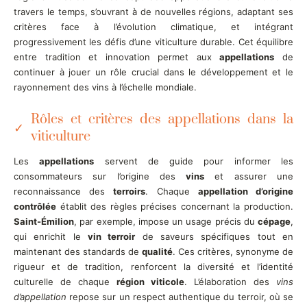
travers le temps, s’ouvrant à de nouvelles régions, adaptant ses
critères face à l’évolution climatique, et intégrant
progressivement les défis d’une viticulture durable. Cet équilibre
entre tradition et innovation permet aux
appellations
de
continuer à jouer un rôle crucial dans le développement et le
rayonnement des vins à l’échelle mondiale.
Rôles et critères des appellations dans la
viticulture
Les
appellations
servent de guide pour informer les
consommateurs sur l’origine des
vins
et assurer une
reconnaissance des
terroirs
. Chaque
appellation d’origine
contrôlée
établit des règles précises concernant la production.
Saint-Émilion
, par exemple, impose un usage précis du
cépage
,
qui enrichit le
vin terroir
de saveurs spécifiques tout en
maintenant des standards de
qualité
. Ces critères, synonyme de
rigueur et de tradition, renforcent la diversité et l’identité
culturelle de chaque
région viticole
. L’élaboration des
vins
d’appellation
repose sur un respect authentique du terroir, où se